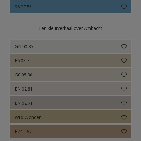
Sikkens Colour Futures 2021
S6.27.56
Colour Futures 2020
Sikkens Colour Futures 2019
Een kleurverhaal over Ambacht
Sikkens Colour Futures 2018
GN.00.85
F6.08.75
G0.05.80
EN.02.81
EN.02.71
Wild Wonder
E7.15.62