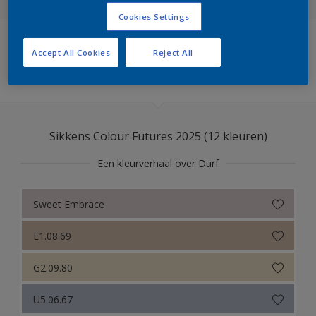
Cookies Settings
Sikkens Colour Futures 2025
Accept All Cookies
Reject All
Sikkens Modern Klassieke Kleuren
Filters
Sikkens 5051
Sikkens ACC naar RAL
Sikkens Colour Futures 2025 (12 kleuren)
Sikkens Kleurselectie Kleuren
Een kleurverhaal over Durf
Sikkens Kleurselectie Grijzen
Sikkens Kleurselectie Witten
Sweet Embrace
Sikkens Colour Futures 2024
E1.08.69
Sikkens Colour Futures 2023
G2.09.80
Sikkens Colour Futures 2022
U5.06.67