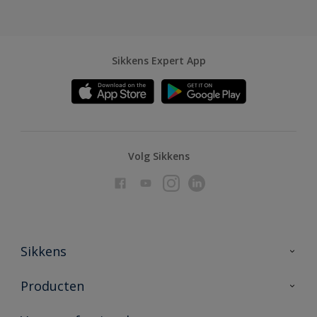
Sikkens Expert App
Volg Sikkens
Sikkens
Over Sikkens
Producten
AkzoNobel
Producten voor binnen