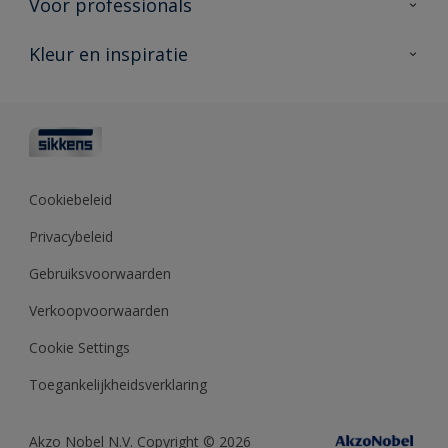
Voor professionals
Duurzaamheid
Producten voor buiten
Veelgestelde vragen
Advies & service
Kleur en inspiratie
Vind je verkooppunt
Contact
Sikkens academy
Informatiebladen
Kleuren
Opdrachtgevers
Downloads
Kleurtesters
Polyfilla Pro
Kleurcollecties
Meesterhand
Kleur van het jaar
Cookiebeleid
Sikkens Center
Kleurhulpmiddelen
Privacybeleid
Kennisbank
Gebruiksvoorwaarden
Verkoopvoorwaarden
Cookie Settings
Toegankelijkheidsverklaring
Akzo Nobel N.V. Copyright © 2026