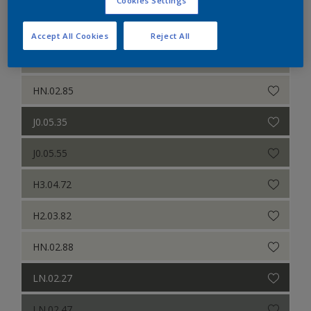
Cookies Settings
G0.05.65
Accept All Cookies
Reject All
G8.03.79
HN.02.85
J0.05.35
J0.05.55
H3.04.72
H2.03.82
HN.02.88
LN.02.27
LN.02.47