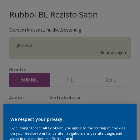
Rubbol BL Rezisto Satin
Extreem krasvast, huidvetbestendig
J0.07.82
Kleur wijzigen
Grootte
500 ML
1 L
2,5 L
Aantal
Verfcalculator
Bereken
We respect your privacy.
By clicking “Accept All Cookies”, you agree to the storing of cookies
Op dit moment is het niet mogelijk dit product online
on your device to enhance site navigation, analyze site usage, and
assist in our marketing efforts.
Info
te bestellen. Houd de website in de gaten, we werken