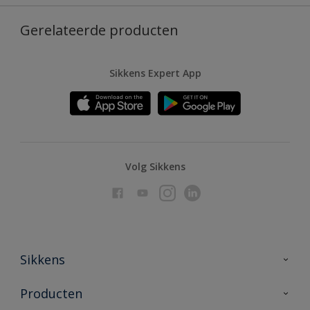
Gerelateerde producten
Sikkens Expert App
Volg Sikkens
Sikkens
Over Sikkens
Producten
AkzoNobel