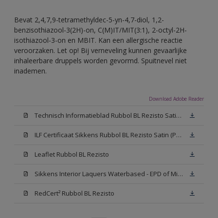
Bevat 2,4,7,9-tetramethyldec-5-yn-4,7-diol, 1,2-
benzisothiazool-3(2H)-on, C(M)IT/MIT(3:1), 2-octyl-2H-
isothiazool-3-on en MBIT. Kan een allergische reactie
veroorzaken. Let op! Bij verneveling kunnen gevaarlijke
inhaleerbare druppels worden gevormd. Spuitnevel niet
inademen.
Download Adobe Reader
Technisch Informatieblad Rubbol BL Rezisto Satin (PDF)
ILF Certificaat Sikkens Rubbol BL Rezisto Satin (PDF)
Leaflet Rubbol BL Rezisto
Sikkens Interior Laquers Waterbased - EPD of Milieuproductverklaring
RedCert² Rubbol BL Rezisto