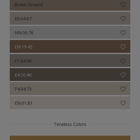
Brave Ground
E0.04.67
NN.00.76
D9.19.42
F1.04.56
E4.10.40
F4.04.73
EN.01.81
Timeless Colors