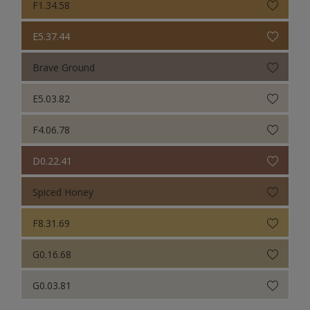
F1.34.58
E5.37.44
Brave Ground
E5.03.82
F4.06.78
D0.22.41
Spiced Honey
F8.31.69
G0.16.68
G0.03.81