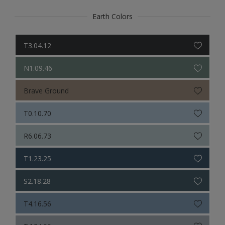
Earth Colors
T3.04.12
N1.09.46
Brave Ground
T0.10.70
R6.06.73
T1.23.25
S2.18.28
T4.16.56