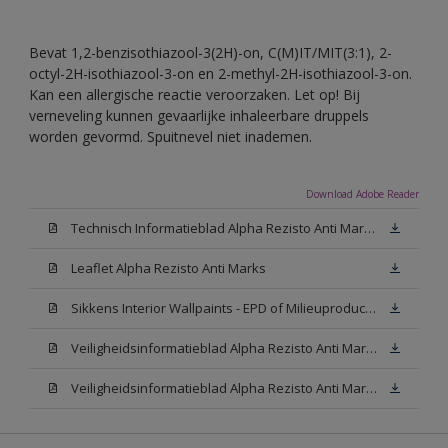
Bevat 1,2-benzisothiazool-3(2H)-on, C(M)IT/MIT(3:1), 2-
octyl-2H-isothiazool-3-on en 2-methyl-2H-isothiazool-3-on.
Kan een allergische reactie veroorzaken. Let op! Bij
verneveling kunnen gevaarlijke inhaleerbare druppels
worden gevormd. Spuitnevel niet inademen.
Download Adobe Reader
Technisch Informatieblad Alpha Rezisto Anti Marks (PDF)
Leaflet Alpha Rezisto Anti Marks
Sikkens Interior Wallpaints - EPD of Milieuproductverklaring
Veiligheidsinformatieblad Alpha Rezisto Anti Marks Mat White W05 (MSDS)
Veiligheidsinformatieblad Alpha Rezisto Anti Marks Mat N00 (MSDS)