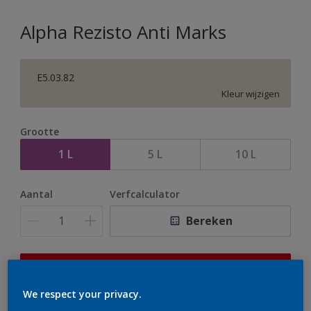
Alpha Rezisto Anti Marks
E5.03.82
Kleur wijzigen
Grootte
1 L
5 L
10 L
Aantal
Verfcalculator
Bereken
Op dit moment is het niet mogelijk dit product online
te bestellen. Houd de website in de gaten, we werken
We respect your privacy.
er hard aan om de voorraad aan te vullen.