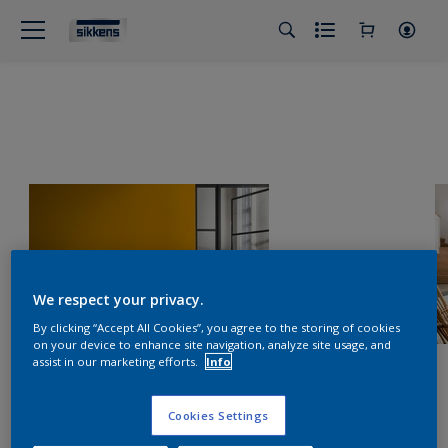
We respect your privacy.
By clicking “Accept All Cookies”, you agree to the storing of cookies
on your device to enhance site navigation, analyze site usage, and
assist in our marketing efforts.
Info
Cookies Settings