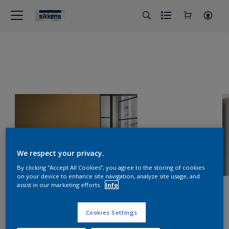
We respect your privacy.
By clicking “Accept All Cookies”, you agree to the storing of cookies
on your device to enhance site navigation, analyze site usage, and
assist in our marketing efforts.
Info
Cookies Settings