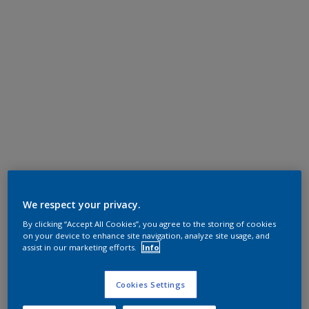
We respect your privacy.
By clicking “Accept All Cookies”, you agree to the storing of cookies
on your device to enhance site navigation, analyze site usage, and
assist in our marketing efforts.
Info
Cookies Settings