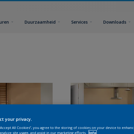
euren
Duurzaamheid
Services
Downloads
ct your privacy.
 “Accept All Cookies”, you agree to the storing of cookies on your device to enhanc
analyze site usage, and assist in our marketing efforts.
Info