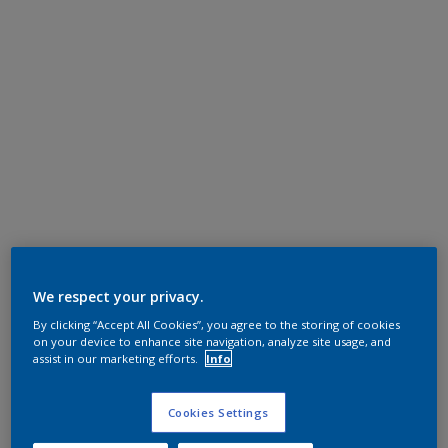
We respect your privacy.
By clicking “Accept All Cookies”, you agree to the storing of cookies
on your device to enhance site navigation, analyze site usage, and
assist in our marketing efforts.
Info
Cookies Settings