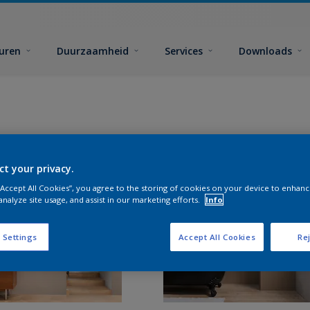
euren
Duurzaamheid
Services
Downloads
ct your privacy.
 “Accept All Cookies”, you agree to the storing of cookies on your device to enhanc
analyze site usage, and assist in our marketing efforts.
Info
 Settings
Accept All Cookies
Rej