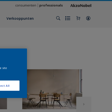
consumenten
professionals
Verkooppunten
e site
ect All