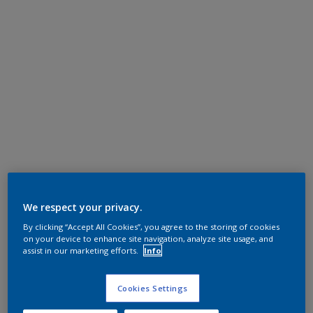
We respect your privacy.
By clicking “Accept All Cookies”, you agree to the storing of cookies
on your device to enhance site navigation, analyze site usage, and
assist in our marketing efforts.
Info
Cookies Settings