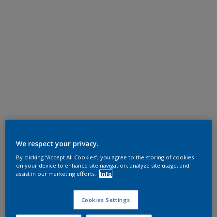
We respect your privacy.
By clicking “Accept All Cookies”, you agree to the storing of cookies
on your device to enhance site navigation, analyze site usage, and
assist in our marketing efforts.
Info
Cookies Settings