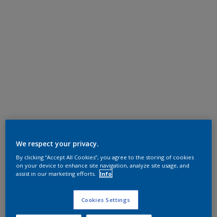
We respect your privacy.
By clicking “Accept All Cookies”, you agree to the storing of cookies
on your device to enhance site navigation, analyze site usage, and
assist in our marketing efforts.
Info
Cookies Settings