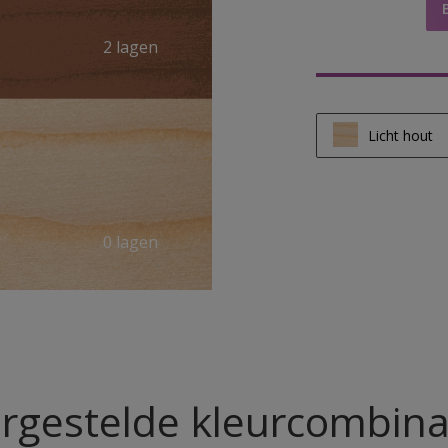
2 lagen
Licht hout
Licht hout
Half licht ho
0 lagen
Donker hou
rgestelde kleurcombina