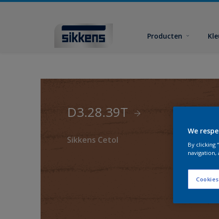
Producten
Kl
D3.28.39T
We respe
Sikkens Cetol
By clicking
navigation, 
Cookies