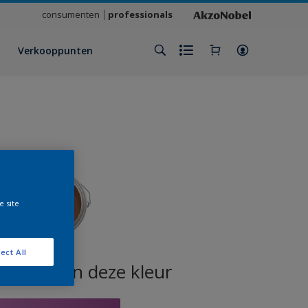
consumenten
professionals
Verkooppunten
e site
ect All
oducten in deze kleur