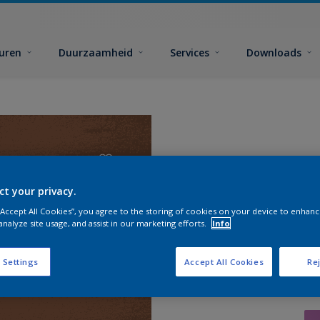
euren
Duurzaamheid
Services
Downloads
ct your privacy.
 “Accept All Cookies”, you agree to the storing of cookies on your device to enhanc
analyze site usage, and assist in our marketing efforts.
Info
 Settings
Accept All Cookies
Rej
Zoek pr