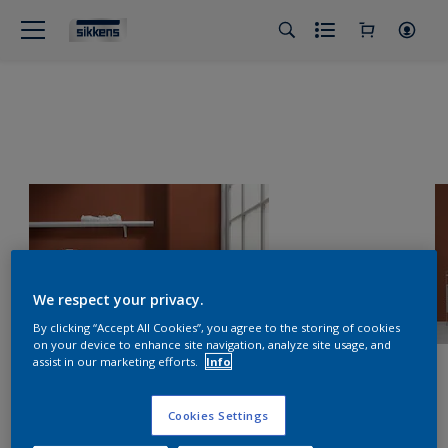
We respect your privacy.
By clicking “Accept All Cookies”, you agree to the storing of cookies
on your device to enhance site navigation, analyze site usage, and
assist in our marketing efforts.
Info
Cookies Settings