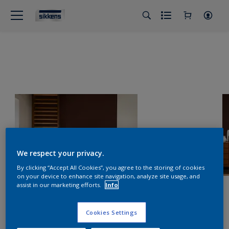
We respect your privacy.
By clicking “Accept All Cookies”, you agree to the storing of cookies
on your device to enhance site navigation, analyze site usage, and
assist in our marketing efforts.
Info
Cookies Settings