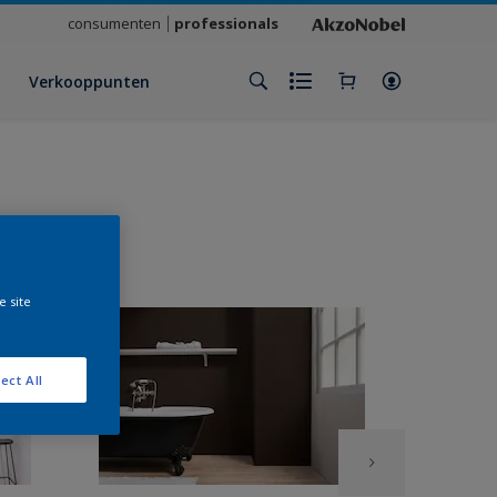
consumenten
professionals
Verkooppunten
e site
ect All