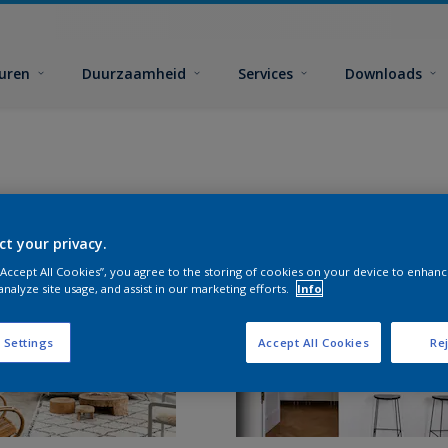
euren
Duurzaamheid
Services
Downloads
ct your privacy.
 “Accept All Cookies”, you agree to the storing of cookies on your device to enhanc
analyze site usage, and assist in our marketing efforts.
Info
 Settings
Accept All Cookies
Rej