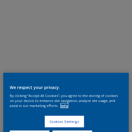
We respect your privacy.
By clicking “Accept All Cookies”, you agree to the storing of cookies
on your device to enhance site navigation, analyze site usage, and
assist in our marketing efforts.
Info
Cookies Settings