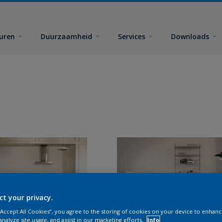
euren
Duurzaamheid
Services
Downloads
ct your privacy.
 “Accept All Cookies”, you agree to the storing of cookies on your device to enhanc
analyze site usage, and assist in our marketing efforts.
Info