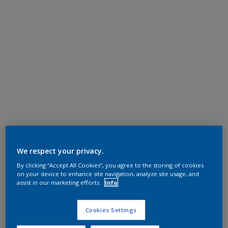
We respect your privacy.
By clicking “Accept All Cookies”, you agree to the storing of cookies
on your device to enhance site navigation, analyze site usage, and
assist in our marketing efforts.
Info
Cookies Settings