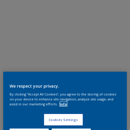
We respect your privacy.
By clicking “Accept All Cookies”, you agree to the storing of cookies
on your device to enhance site navigation, analyze site usage, and
assist in our marketing efforts.
Info
Cookies Settings