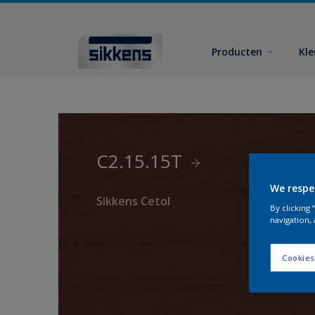
Producten
Kl
C2.15.15T
We respe
Sikkens Cetol
By clicking
navigation, 
Cookies