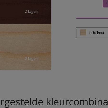
2 lagen
Licht hout
Licht hout
Half licht ho
0 lagen
Donker hou
rgestelde kleurcombina