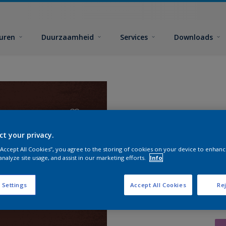
euren
Duurzaamheid
Services
Downloads
ct your privacy.
 “Accept All Cookies”, you agree to the storing of cookies on your device to enhanc
analyze site usage, and assist in our marketing efforts.
Info
 Settings
Accept All Cookies
Rej
Zoek pr