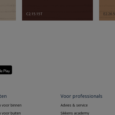
C2.15.15T
E2.26.
ten
Voor professionals
 voor binnen
Advies & service
 voor buiten
Sikkens academy