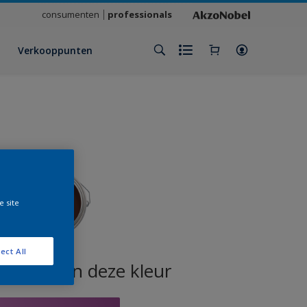
consumenten
professionals
Verkooppunten
e site
ect All
oducten in deze kleur