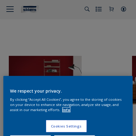
We respect your privacy.
By clicking “Accept All Cookies”, you agree to the storing of cookies
on your device to enhance site navigation, analyze site usage, and
assist in our marketing efforts.
Info
Cookies Settings