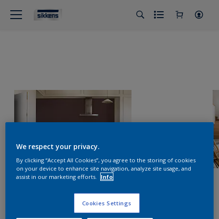
We respect your privacy.
By clicking “Accept All Cookies”, you agree to the storing of cookies
on your device to enhance site navigation, analyze site usage, and
assist in our marketing efforts.
Info
Cookies Settings