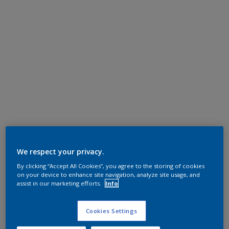
We respect your privacy.
By clicking “Accept All Cookies”, you agree to the storing of cookies
on your device to enhance site navigation, analyze site usage, and
assist in our marketing efforts.
Info
Cookies Settings