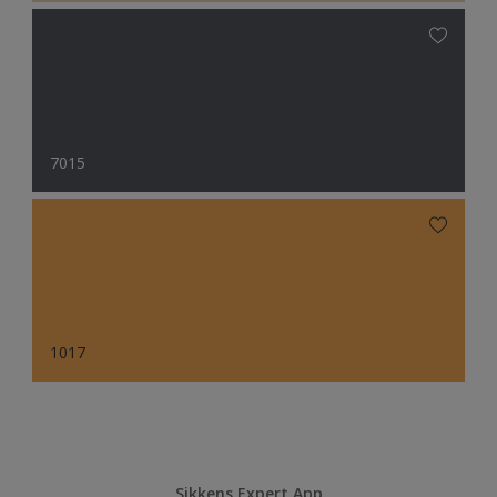
7015
1017
Sikkens Expert App