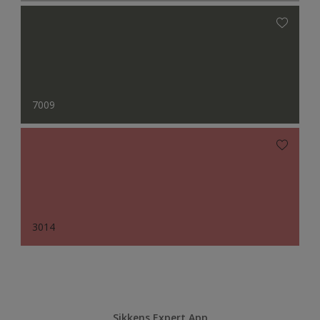
7009
3014
Sikkens Expert App