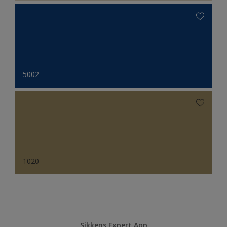
5002
1020
Sikkens Expert App