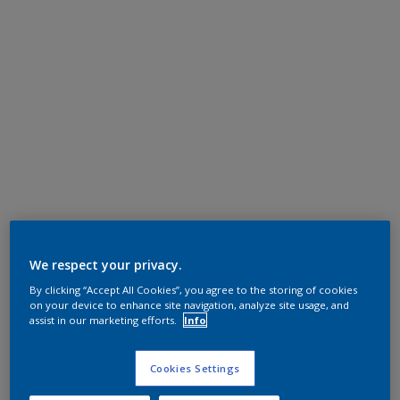
We respect your privacy.
By clicking “Accept All Cookies”, you agree to the storing of cookies
on your device to enhance site navigation, analyze site usage, and
assist in our marketing efforts.
Info
Cookies Settings