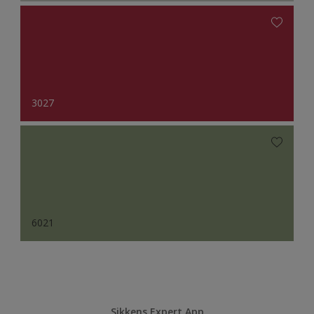
3027
6021
Sikkens Expert App