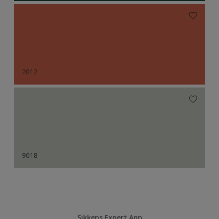
2012
9018
Sikkens Expert App