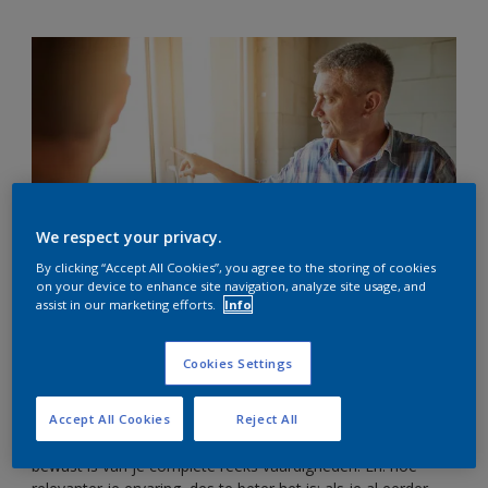
We respect your privacy.
By clicking “Accept All Cookies”, you agree to the storing of cookies
on your device to enhance site navigation, analyze site usage, and
assist in our marketing efforts.
Info
Jij bent een expert
Deel tijdens de eerste ontmoeting met een nieuwe klant de
Cookies Settings
terreinen waarop je deskundig bent, hoelang je als
schildersbedrijf actief bent in de branche en eventuele
contacten met specialistische vaardigheden waar je een
Accept All Cookies
Reject All
beroep op kunt doen. Ga er niet van uit dat een klant zich
bewust is van je complete reeks vaardigheden. En: hoe