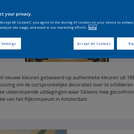
ct your privacy.
 “Accept All Cookies”, you agree to the storing of cookies on your device to enhanc
analyze site usage, and assist in our marketing efforts.
Info
 Settings
Accept All Cookies
Rej
60 nieuwe kleuren gebaseerd op authentieke kleuren uit 18
ossing om de oorspronkelijke decoraties over te schildere
ee uiteenlopende uitdagingen waar Sikkens mee geconfront
atie van het Rijksmuseum in Amsterdam.