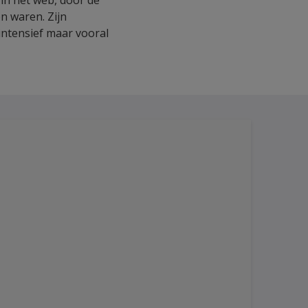
n in het web, door de
n waren. Zijn
 intensief maar vooral