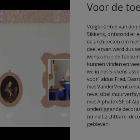
Voor de t
Volgens Fred van den 
Sikkens, ontstond er e
de architecten om niet
deel ervan werd dus w
wens om in de toekoms
kunnen vinden en weer
we in het Sikkens asso
voor” aldus Fred. Daa
met VanderVeenConsult
reversibel muurverfsy
met Alphatex SF of Al
onderliggende decorati
nu niet zichtbare, de
gebleven.