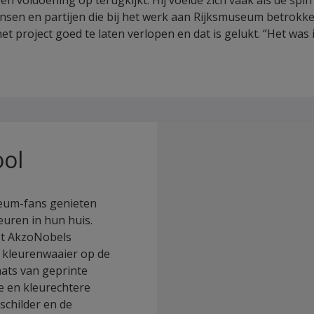
s en voldoening op terugkijkt. Hij voelde zich vaak als de spi
sen en partijen die bij het werk aan Rijksmuseum betrokke
et project goed te laten verlopen en dat is gelukt. “Het was
ool
seum-fans genieten
euren in hun huis.
gt AkzoNobels
e kleurenwaaier op de
aats van geprinte
he en kleurechtere
schilder en de