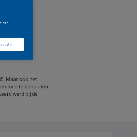
e site
ect All
85. Maar ook het
n en toch te behouden
eerd werd bij de