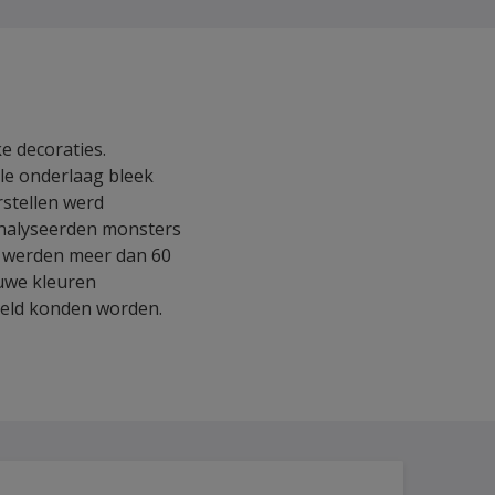
d
e decoraties.
le onderlaag bleek
rstellen werd
 analyseerden monsters
s werden meer dan 60
uwe kleuren
teld konden worden.