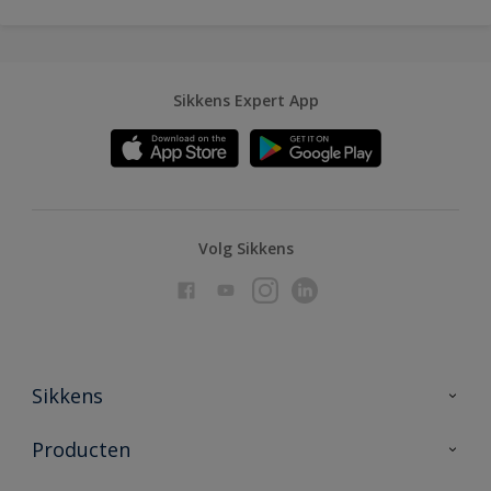
Sikkens Expert App
Volg Sikkens
Sikkens
Over Sikkens
Producten
AkzoNobel