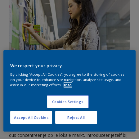
We respect your privacy.
Zelfs in drukke tijden is het de moeite waard reclame te
By clicking “Accept All Cookies”, you agree to the storing of cookies
maken voor jezelf voor de komende maanden en je te
on your device to enhance site navigation, analyze site usage, and
concentreren op de ontwikkeling van je bedrijf. Het
assist in our marketing efforts.
Info
belangrijkste is deskundigheid te delen die je elke dag weer
in de praktijk brengt.
Cookies Settings
Denk lokaal
Accept All Cookies
Reject All
Reizen is tijd- en geldverslindend voor schildersbedrijven,
dus concentreer je op je lokale markt. Introduceer jezelf bij