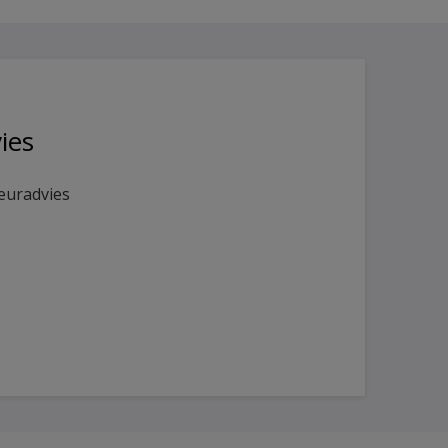
ies
euradvies