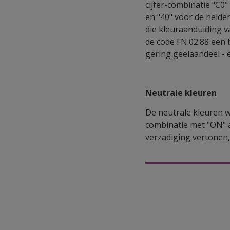
cijfer-combinatie "C0"
en "40" voor de helde
die kleuraanduiding va
de code FN.02.88 een 
gering geelaandeel - 
Neutrale kleuren
De neutrale kleuren wi
combinatie met "ON" a
verzadiging vertonen,