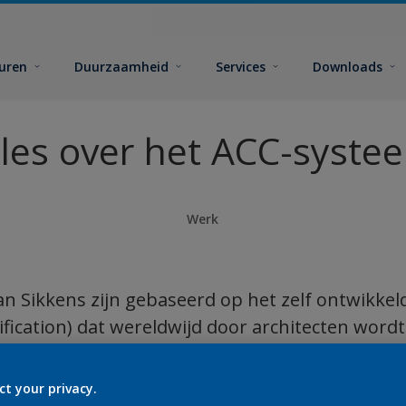
euren
Duurzaamheid
Services
Downloads
lles over het ACC-syste
Werk
 van Sikkens zijn gebaseerd op het zelf ontwikk
ification) dat wereldwijd door architecten word
ikt de kleuren naar hun basiseigenschappen - k
id. Kleuren worden zo precies gedefinieerd en 
ct your privacy.