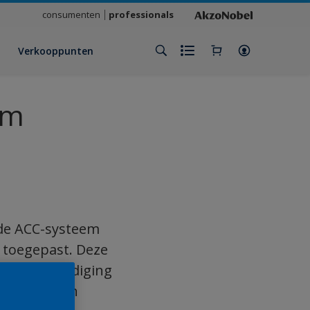
consumenten
professionals
Verkooppunten
em
elde ACC-systeem
t toegepast. Deze
leur, verzadiging
systematisch