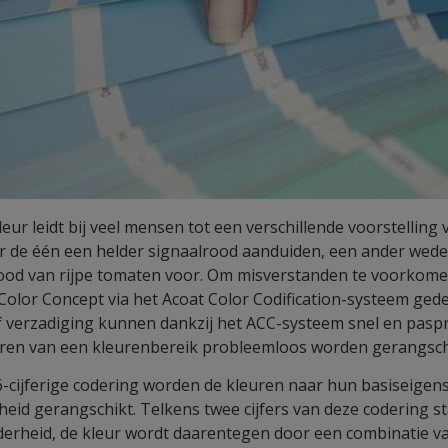
ur leidt bij veel mensen tot een verschillende voorstelling 
r de één een helder signaalrood aanduiden, een ander weder
ood van rijpe tomaten voor. Om misverstanden te voorkomen
Color Concept via het Acoat Color Codification-systeem gede
f verzadiging kunnen dankzij het ACC-systeem snel en pasp
ren van een kleurenbereik probleemloos worden gerangsch
-cijferige codering worden de kleuren naar hun basiseigen
heid gerangschikt. Telkens twee cijfers van deze codering s
derheid, de kleur wordt daarentegen door een combinatie van