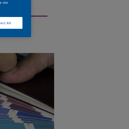
e site
ect All