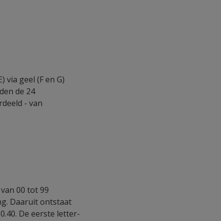
) via geel (F en G)
rden de 24
rdeeld - van
van 00 tot 99
g. Daaruit ontstaat
.40. De eerste letter-