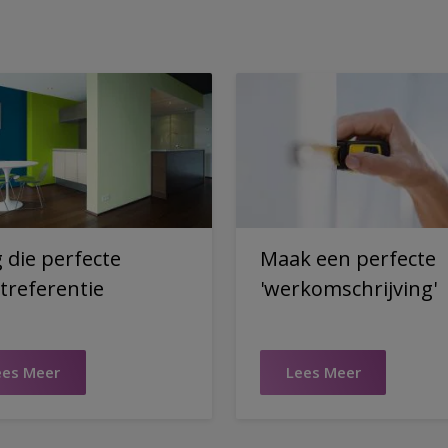
g die perfecte
Maak een perfecte
treferentie
'werkomschrijving'
ees Meer
Lees Meer