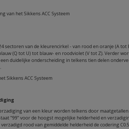
ring van het Sikkens ACC Systeem
24 sectoren van de kleurencirkel - van rood en oranje (A tot E
blauw (Q tot U) tot blauw- en roodviolet (V tot Z). Verder wo
een duidelijke onderscheiding in telkens tien delen onderve
.
het Sikkens ACC Systeem
diging
erzadiging van een kleur worden telkens door maatgetallen 
taat "99" voor de hoogst mogelijke helderheid en verzadigin
 verzadigd rood van gemiddelde helderheid de codering C0.50