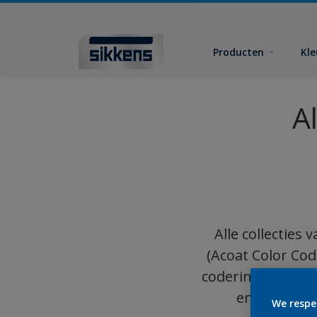
Producten
Kl
A
Alle collecties
(Acoat Color Cod
codering rangsch
en helderhe
We respe