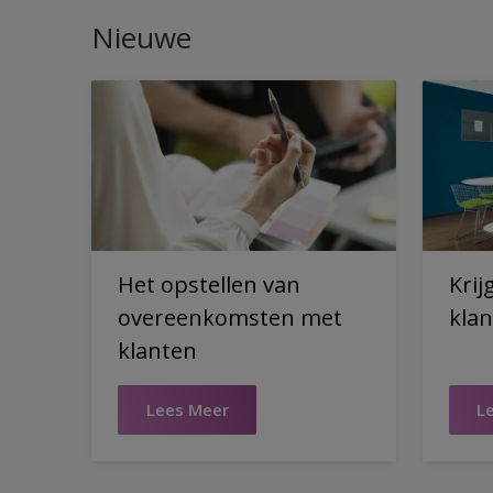
Nieuwe
Het opstellen van
Krij
overeenkomsten met
klan
klanten
Lees Meer
L