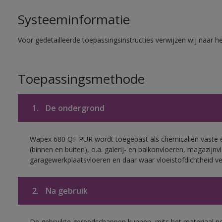
Systeeminformatie
Voor gedetailleerde toepassingsinstructies verwijzen wij naar h
Toepassingsmethode
1.
De ondergrond
Wapex 680 QF PUR wordt toegepast als chemicaliën vaste e
(binnen en buiten), o.a. galerij- en balkonvloeren, magazijn
garagewerkplaatsvloeren en daar waar vloeistofdichtheid ver
2.
Na gebruik
De gebruikte gereedschappen kunnen, mits het materiaal no