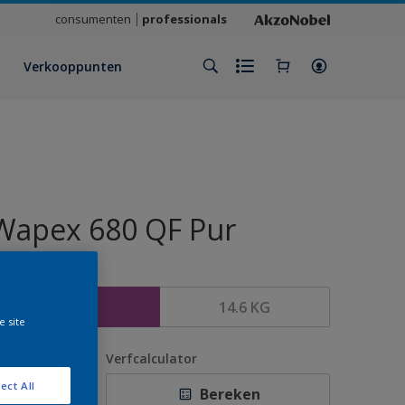
consumenten
professionals
Verkooppunten
Wapex 680 QF Pur
rootte
6 KG
14.6 KG
e site
antal
Verfcalculator
ect All
Bereken