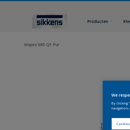
Producten
Kl
Wapex 680 QF Pur
We respe
By clicking
navigation, 
Cookies