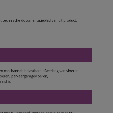
et technische documentatieblad van dit product.
n mechanisch belastbare afwerking van vloeren
vloeren, parkeergaragevloeren,
eist is.
g niet is uitgehard, worden gereinigd met PU