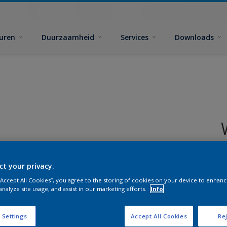
euren
Duurzaamheid
Services
Downloads
G
ct your privacy.
 “Accept All Cookies”, you agree to the storing of cookies on your device to enhanc
analyze site usage, and assist in our marketing efforts.
Info
A
 Settings
Accept All Cookies
Rej