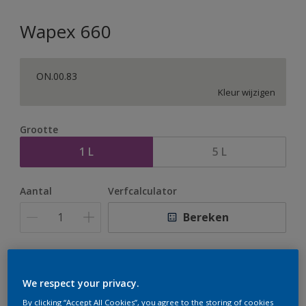
Wapex 660
ON.00.83
Kleur wijzigen
Grootte
1 L
5 L
Aantal
Verfcalculator
Bereken
Op dit moment is het niet mogelijk dit product online
te bestellen. Houd de website in de gaten, we werken
We respect your privacy.
er hard aan om de voorraad aan te vullen.
By clicking “Accept All Cookies”, you agree to the storing of cookies