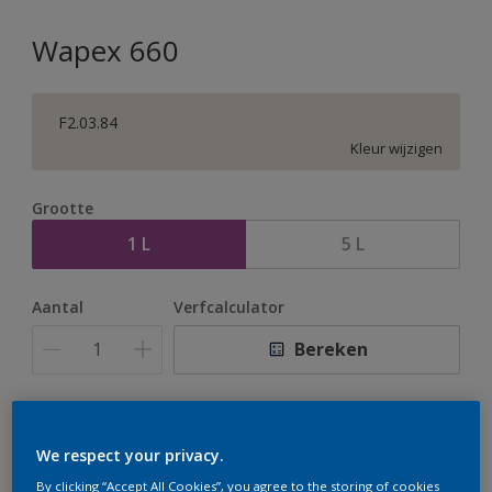
Wapex 660
F2.03.84
Kleur wijzigen
Grootte
1 L
5 L
Aantal
Verfcalculator
Bereken
Op dit moment is het niet mogelijk dit product online
te bestellen. Houd de website in de gaten, we werken
We respect your privacy.
er hard aan om de voorraad aan te vullen.
By clicking “Accept All Cookies”, you agree to the storing of cookies