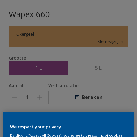
Wapex 660
Okergeel
Kleur wijzigen
Grootte
1 L
5 L
Aantal
Verfcalculator
Bereken
Op dit moment is het niet mogelijk dit product online
te bestellen. Houd de website in de gaten, we werken
We respect your privacy.
er hard aan om de voorraad aan te vullen.
By clicking “Accept All Cookies”, you agree to the storing of cookies