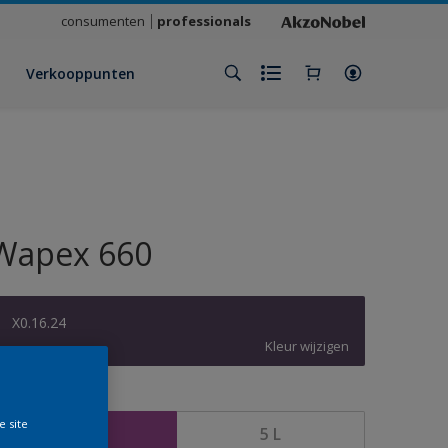
consumenten
professionals
Verkooppunten
Wapex 660
X0.16.24
Kleur wijzigen
rootte
e site
1 L
5 L