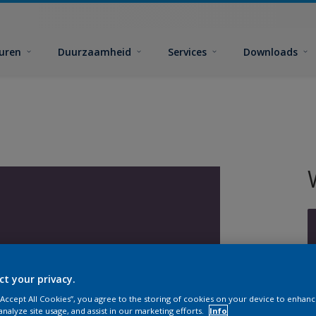
euren
Duurzaamheid
Services
Downloads
ct your privacy.
G
 “Accept All Cookies”, you agree to the storing of cookies on your device to enhanc
analyze site usage, and assist in our marketing efforts.
Info