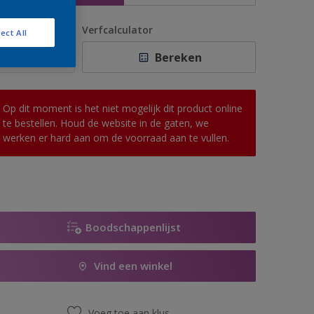
antal
Verfcalculator
ect All
Bereken
Op dit moment is het niet mogelijk dit product online
te bestellen. Houd de website in de gaten, we
werken er hard aan om de voorraad aan te vullen.
Boodschappenlijst
Vind een winkel
Voeg toe aan klus