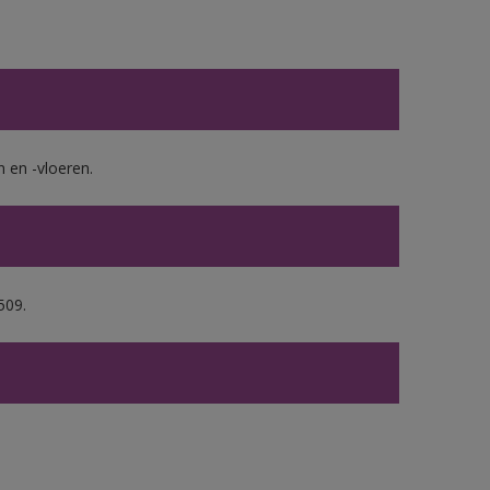
en -vloeren.
509.