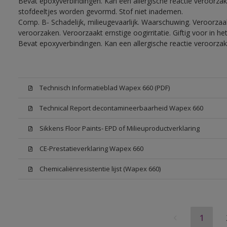
Bevat epoxyverbindingen. Kan een allergische reactie veroorzake
stofdeeltjes worden gevormd. Stof niet inademen.
Comp. B- Schadelijk, milieugevaarlijk. Waarschuwing. Veroorzaakt
veroorzaken. Veroorzaakt ernstige oogirritatie. Giftig voor in 
Bevat epoxyverbindingen. Kan een allergische reactie veroorzak
Technisch Informatieblad Wapex 660 (PDF)
Technical Report decontamineerbaarheid Wapex 660
Sikkens Floor Paints- EPD of Milieuproductverklaring
CE-Prestatieverklaring Wapex 660
Chemicaliënresistentie lijst (Wapex 660)
1