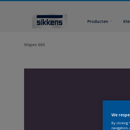
Producten
Kl
Wapex 660
We respe
By clicking
navigation, 