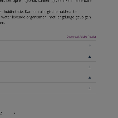
n. Let op! Bij gebruik kunnen gevaarlijke inhaleerbare
 huidirritatie. Kan een allergische huidreactie
het water levende organismen, met langdurige gevolgen.
en.
Download Adobe Reader
2