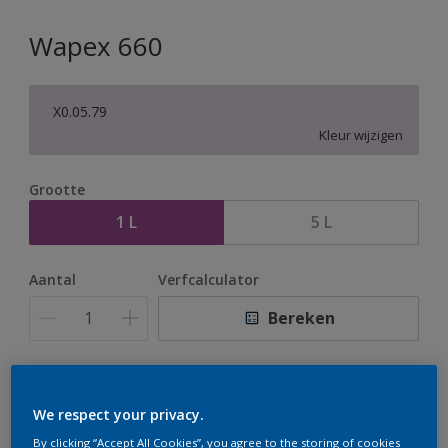
Wapex 660
X0.05.79
Kleur wijzigen
Grootte
1 L
5 L
Aantal
Verfcalculator
Bereken
Op dit moment is het niet mogelijk dit product online
te bestellen. Houd de website in de gaten, we werken
We respect your privacy.
er hard aan om de voorraad aan te vullen.
By clicking “Accept All Cookies”, you agree to the storing of cookies