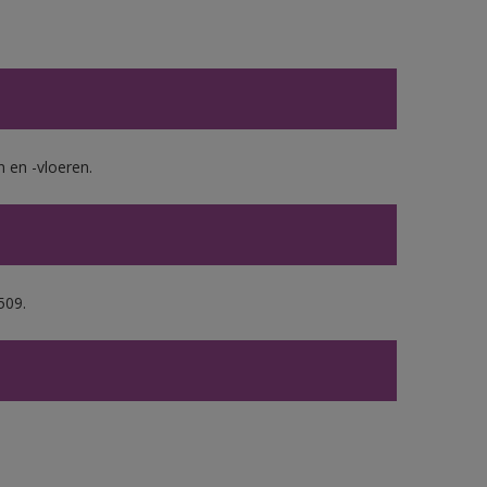
en -vloeren.
509.