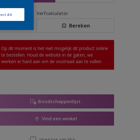
antal
Verfcalculator
ect All
Bereken
Op dit moment is het niet mogelijk dit product online
te bestellen. Houd de website in de gaten, we
werken er hard aan om de voorraad aan te vullen.
Boodschappenlijst
Vind een winkel
Voeg toe aan klus