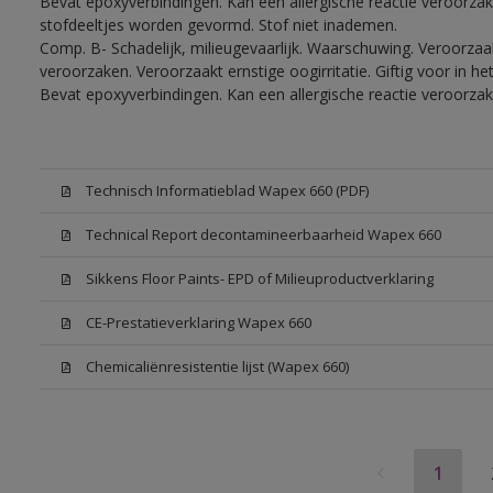
Bevat epoxyverbindingen. Kan een allergische reactie veroorzake
stofdeeltjes worden gevormd. Stof niet inademen.
Comp. B- Schadelijk, milieugevaarlijk. Waarschuwing. Veroorzaakt
veroorzaken. Veroorzaakt ernstige oogirritatie. Giftig voor in 
Bevat epoxyverbindingen. Kan een allergische reactie veroorzak
Technisch Informatieblad Wapex 660 (PDF)
Technical Report decontamineerbaarheid Wapex 660
Sikkens Floor Paints- EPD of Milieuproductverklaring
CE-Prestatieverklaring Wapex 660
Chemicaliënresistentie lijst (Wapex 660)
1