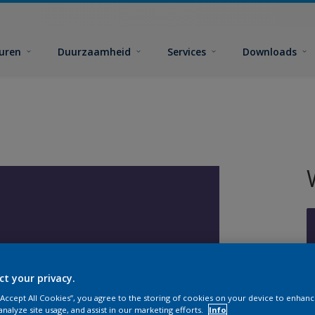
euren
Duurzaamheid
Services
Downloads
ct your privacy.
G
 “Accept All Cookies”, you agree to the storing of cookies on your device to enhanc
analyze site usage, and assist in our marketing efforts.
Info