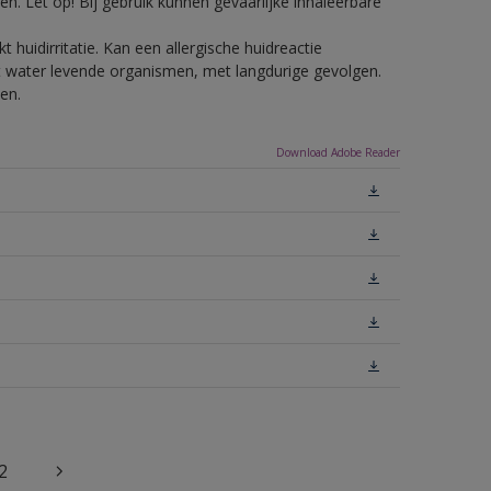
n. Let op! Bij gebruik kunnen gevaarlijke inhaleerbare
 huidirritatie. Kan een allergische huidreactie
het water levende organismen, met langdurige gevolgen.
en.
Download Adobe Reader
2