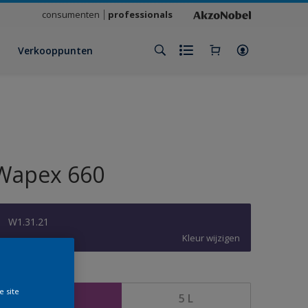
consumenten
professionals
Verkooppunten
Wapex 660
W1.31.21
Kleur wijzigen
rootte
e site
1 L
5 L