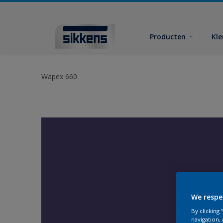
Producten
Kl
Wapex 660
We respe
By clicking
navigation, 