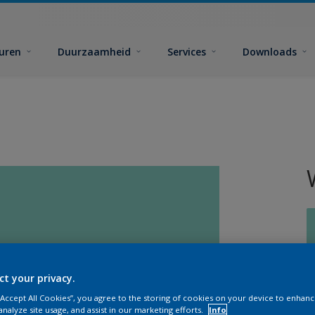
euren
Duurzaamheid
Services
Downloads
ct your privacy.
G
 “Accept All Cookies”, you agree to the storing of cookies on your device to enhanc
analyze site usage, and assist in our marketing efforts.
Info