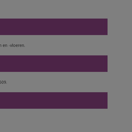
en -vloeren.
509.