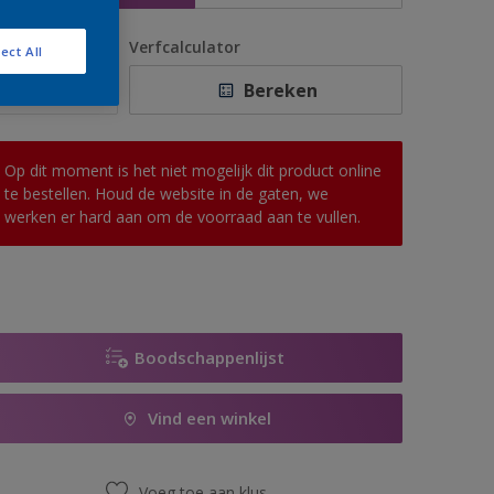
antal
Verfcalculator
ect All
Bereken
Op dit moment is het niet mogelijk dit product online
te bestellen. Houd de website in de gaten, we
werken er hard aan om de voorraad aan te vullen.
Boodschappenlijst
Vind een winkel
Voeg toe aan klus