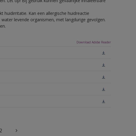
n. Let op! Bij gebruik kunnen gevaarlijke inhaleerbare
 huidirritatie. Kan een allergische huidreactie
het water levende organismen, met langdurige gevolgen.
en.
Download Adobe Reader
2