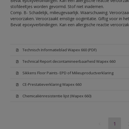
Bevat epoxyverbindingen. Kan een allergische reactie veroorzake
stofdeeltjes worden gevormd. Stof niet inademen.
Comp. B- Schadelijk, milieugevaarlijk. Waarschuwing. Veroorzaakt
veroorzaken. Veroorzaakt ernstige oogirritatie. Giftig voor in 
Bevat epoxyverbindingen. Kan een allergische reactie veroorzak
Technisch Informatieblad Wapex 660 (PDF)
Technical Report decontamineerbaarheid Wapex 660
Sikkens Floor Paints- EPD of Milieuproductverklaring
CE-Prestatieverklaring Wapex 660
Chemicaliënresistentie lijst (Wapex 660)
1