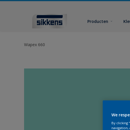
Producten
Kl
Wapex 660
We respe
By clicking
navigation, 