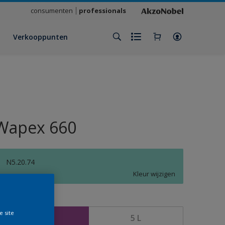
consumenten
professionals
Verkooppunten
Wapex 660
N5.20.74
Kleur wijzigen
rootte
e site
1 L
5 L