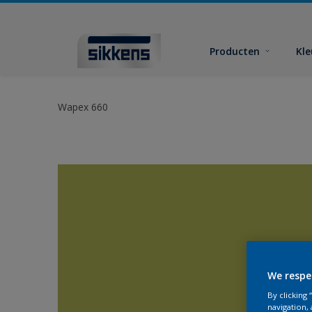
Producten
Kl
Wapex 660
We respe
By clicking
navigation, 