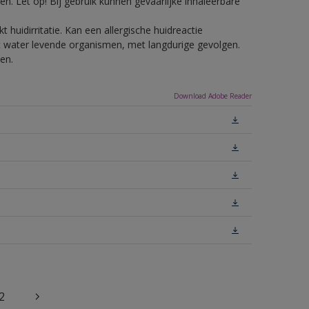
n. Let op! Bij gebruik kunnen gevaarlijke inhaleerbare
 huidirritatie. Kan een allergische huidreactie
het water levende organismen, met langdurige gevolgen.
en.
Download Adobe Reader
2