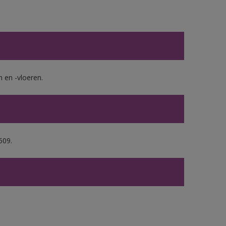
en -vloeren.
509.