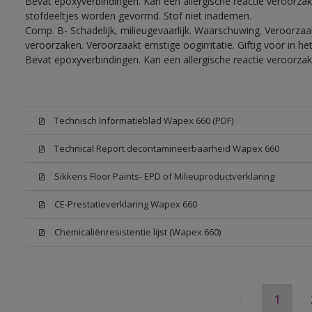
Bevat epoxyverbindingen. Kan een allergische reactie veroorzake
stofdeeltjes worden gevormd. Stof niet inademen.
Comp. B- Schadelijk, milieugevaarlijk. Waarschuwing. Veroorzaakt
veroorzaken. Veroorzaakt ernstige oogirritatie. Giftig voor in 
Bevat epoxyverbindingen. Kan een allergische reactie veroorzak
Technisch Informatieblad Wapex 660 (PDF)
Technical Report decontamineerbaarheid Wapex 660
Sikkens Floor Paints- EPD of Milieuproductverklaring
CE-Prestatieverklaring Wapex 660
Chemicaliënresistentie lijst (Wapex 660)
1