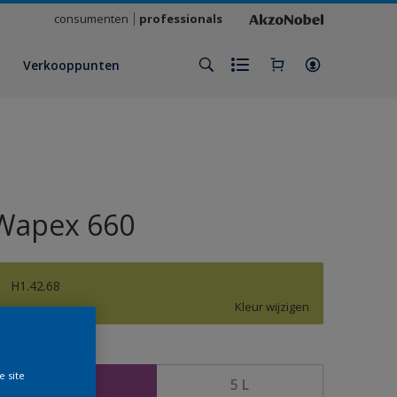
consumenten
professionals
Verkooppunten
Wapex 660
H1.42.68
Kleur wijzigen
rootte
e site
1 L
5 L