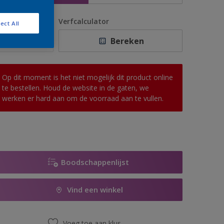
antal
Verfcalculator
ect All
Bereken
Op dit moment is het niet mogelijk dit product online
te bestellen. Houd de website in de gaten, we
werken er hard aan om de voorraad aan te vullen.
Boodschappenlijst
Vind een winkel
Voeg toe aan klus