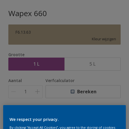
Wapex 660
F6.13.63
Kleur wijzigen
Grootte
1 L
5 L
Aantal
Verfcalculator
Bereken
Op dit moment is het niet mogelijk dit product online
te bestellen. Houd de website in de gaten, we werken
We respect your privacy.
er hard aan om de voorraad aan te vullen.
By clicking “Accept All Cookies”, you agree to the storing of cookies