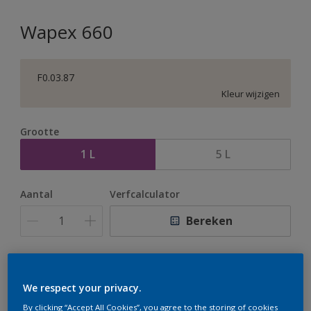
Wapex 660
F0.03.87
Kleur wijzigen
Grootte
1 L
5 L
Aantal
Verfcalculator
Bereken
Op dit moment is het niet mogelijk dit product online
te bestellen. Houd de website in de gaten, we werken
We respect your privacy.
er hard aan om de voorraad aan te vullen.
By clicking “Accept All Cookies”, you agree to the storing of cookies