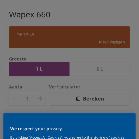
Wapex 660
D6.57.45
Kleur wijzigen
Grootte
1 L
5 L
Aantal
Verfcalculator
Bereken
Op dit moment is het niet mogelijk dit product online
te bestellen. Houd de website in de gaten, we werken
We respect your privacy.
er hard aan om de voorraad aan te vullen.
By clicking “Accept All Cookies”, you agree to the storing of cookies