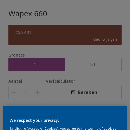
Wapex 660
C5.33.31
Kleur wijzigen
Grootte
1 L
5 L
Aantal
Verfcalculator
Bereken
Op dit moment is het niet mogelijk dit product online
te bestellen. Houd de website in de gaten, we werken
We respect your privacy.
er hard aan om de voorraad aan te vullen.
By clicking “Accept All Cookies”, you agree to the storing of cookies