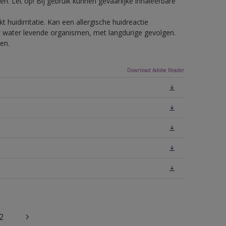
n. Let op! Bij gebruik kunnen gevaarlijke inhaleerbare
 huidirritatie. Kan een allergische huidreactie
het water levende organismen, met langdurige gevolgen.
en.
Download Adobe Reader
2