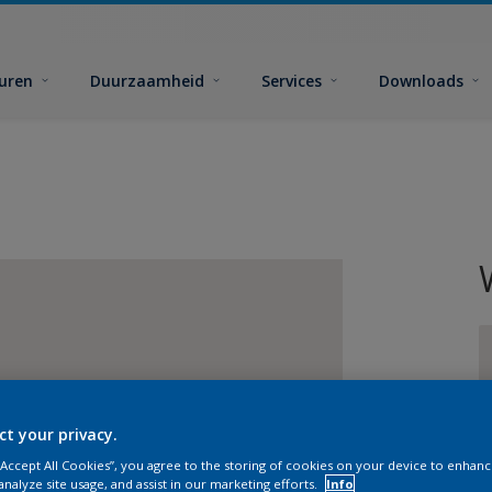
euren
Duurzaamheid
Services
Downloads
ct your privacy.
G
 “Accept All Cookies”, you agree to the storing of cookies on your device to enhanc
analyze site usage, and assist in our marketing efforts.
Info