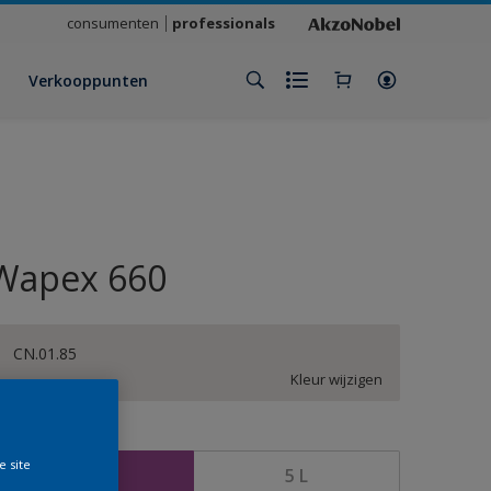
consumenten
professionals
Verkooppunten
Wapex 660
CN.01.85
Kleur wijzigen
rootte
e site
1 L
5 L