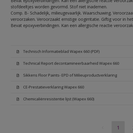
Bevat epoxyverbindingen. Kan een allergische reactie veroorzake
stofdeeltjes worden gevormd. Stof niet inademen.
Comp. B- Schadelijk, milieugevaarlijk. Waarschuwing. Veroorzaakt
veroorzaken. Veroorzaakt ernstige oogirritatie. Giftig voor in 
Bevat epoxyverbindingen. Kan een allergische reactie veroorzak
Technisch Informatieblad Wapex 660 (PDF)
Technical Report decontamineerbaarheid Wapex 660
Sikkens Floor Paints- EPD of Milieuproductverklaring
CE-Prestatieverklaring Wapex 660
Chemicaliënresistentie lijst (Wapex 660)
1