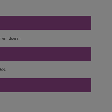
en -vloeren.
509.